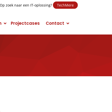
Op zoek naar een IT-oplossing?
TechMere
n
Projectcases
Contact
E-mail Marketing
Social Media Marketing (SMM)
Conversie Optimalisatie
Mobile Marketing
Display Advertising
Campagnes
t