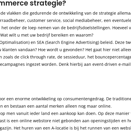
mmerce strategie?
ende vlakken die gedurende de ontwikkeling van de strategie alle
rraadbeheer, customer service, social mediabeheer, een eventuele
het onder de loep nemen van de bedrijfsdoelstellingen. Hoeveel ve
 Wat wilt u met uw bedrijf bereiken en waarom?
Optimalisation) en SEA (Search Engine Advertising) beleid. Deze 
klanten vandaan? Hoe wordt u gevonden? Het gaat hier niet allee
en zoals de click through rate, de sessieduur, het bouncepercenta
mecampagnes ingezet worden. Denk hierbij aan event-driven e-ma
or een enorme ontwikkeling op consumentengedrag. De traditionele
oten en bestaan een aantal merken alleen nog maar online.
op men vanuit ieder land een aankoop kan doen. Op deze manier 
aast is een online webstore niet gebonden aan openingstijden en he
azijn. Het huren van een A-locatie is bij het runnen van een web