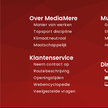
Over MediaMere
Mu
Manier van werken
G
Topsport discipline
S
Klimaatneutraal
M
Maatschappelijk
H
Klantenservice
Di
Neem contact op
Routebeschrijving
Openingstijden
Webencyclopedie
Veelgestelde vragen