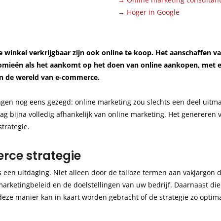
→
Hoger in Google
Content Creatie
Zoekmachineoptimalisatie trainin
Digital Marketing Trends
de winkel verkrijgbaar zijn ook online te koop. Het aanschaffen
nomieën als het aankomt op het doen van online aankopen, met e
Google Ads
in de wereld van e-commerce.
gen nog eens gezegd: online marketing zou slechts een deel uitm
 bijna volledig afhankelijk van online marketing. Het genereren va
trategie.
rce strategie
 een uitdaging. Niet alleen door de talloze termen aan vakjargon 
 marketingbeleid en de doelstellingen van uw bedrijf. Daarnaast dien
 deze manier kan in kaart worden gebracht of de strategie zo optim