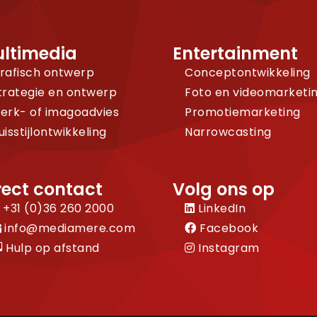
ltimedia
Entertainment
rafisch ontwerp
Conceptontwikkeling
trategie en ontwerp
Foto en videomarketi
erk- of imagoadvies
Promotiemarketing
uisstijlontwikkeling
Narrowcasting
rect contact
Volg ons op
+31 (0)36 260 2000
LinkedIn
info@mediamere.com
Facebook
Hulp op afstand
Instagram