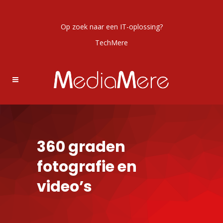
Op zoek naar een IT-oplossing?
TechMere
360 graden
fotografie en
video’s