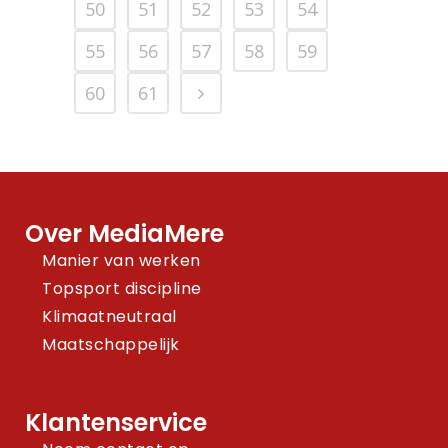
50
51
52
53
54
55
56
57
58
59
60
61
Over MediaMere
Manier van werken
Topsport discipline
Klimaatneutraal
Maatschappelijk
Klantenservice