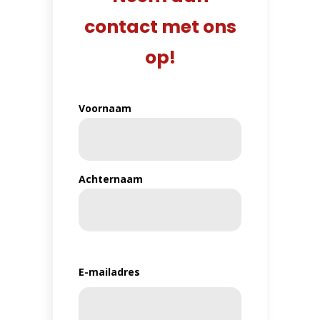
contact met ons
op!
Naam
Voornaam
(Vereist)
Achternaam
E-mailadres