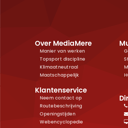
Over MediaMere
Mu
Manier van werken
G
Topsport discipline
S
Klimaatneutraal
M
Maatschappelijk
H
Klantenservice
Di
Neem contact op
Routebeschrijving
Openingstijden
Webencyclopedie