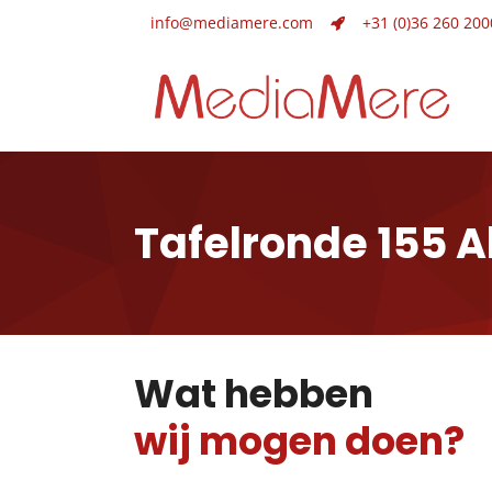
info@mediamere.com
+31 (0)36 260 200
Tafelronde 155 
Wat hebben
wij mogen doen?