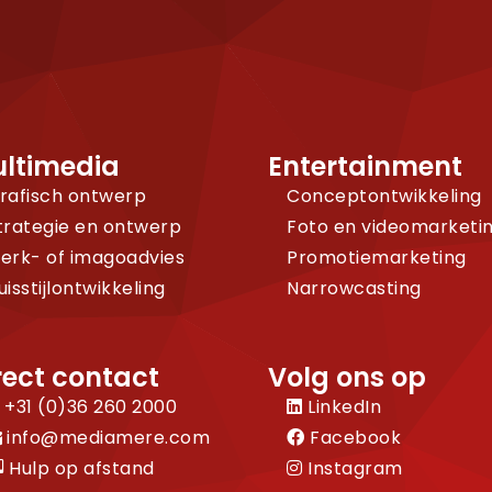
ltimedia
Entertainment
rafisch ontwerp
Conceptontwikkeling
trategie en ontwerp
Foto en videomarketi
erk- of imagoadvies
Promotiemarketing
uisstijlontwikkeling
Narrowcasting
rect contact
Volg ons op
+31 (0)36 260 2000
LinkedIn
info@mediamere.com
Facebook
Hulp op afstand
Instagram