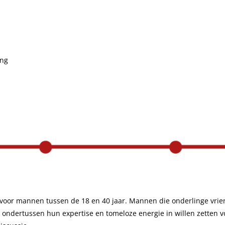
Content Creatie
Zoekmachineoptimalisatie trainin
Digital Marketing Trends
ing
Google Ads
 voor mannen tussen de 18 en 40 jaar. Mannen die onderlinge vri
n ondertussen hun expertise en tomeloze energie in willen zetten v