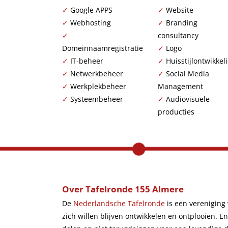
✓
Google APPS
✓
Website
✓
Webhosting
✓
Branding
✓
consultancy
Domeinnaamregistratie
✓
Logo
✓
IT-beheer
✓
Huisstijlontwikkel
✓
Netwerkbeheer
✓
Social Media
✓
Werkplekbeheer
Management
✓
Systeembeheer
✓
Audiovisuele
producties
Over Tafelronde 155 Almere
De
Nederlandsche Tafelronde
is een vereniging
zich willen blijven ontwikkelen en ontplooien. E