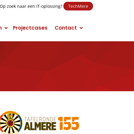
Op zoek naar een IT-oplossing?
TechMere
n
Projectcases
Contact
E-mail Marketing
Social Media Marketing (SMM)
Conversie Optimalisatie
Mobile Marketing
Display Advertising
Campagnes