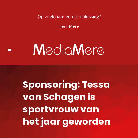
Op zoek naar een IT-oplossing?
TechMere
Sponsoring: Tessa
van Schagen is
sportvrouw van
het jaar geworden