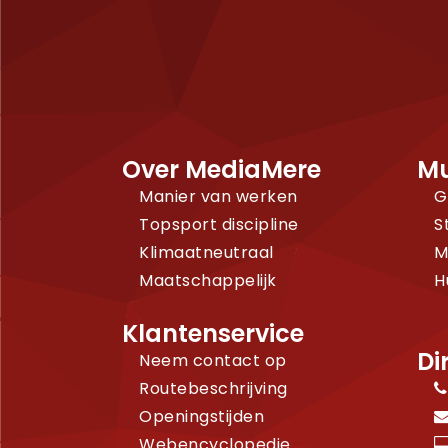
Over MediaMere
Mu
Manier van werken
G
Topsport discipline
S
Klimaatneutraal
M
Maatschappelijk
H
Klantenservice
Di
Neem contact op
Routebeschrijving
Openingstijden
Webencyclopedie