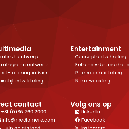
ltimedia
Entertainment
rafisch ontwerp
Conceptontwikkeling
trategie en ontwerp
Foto en videomarketi
erk- of imagoadvies
Promotiemarketing
uisstijlontwikkeling
Narrowcasting
rect contact
Volg ons op
+31 (0)36 260 2000
LinkedIn
info@mediamere.com
Facebook
Hulp op afstand
Instagram