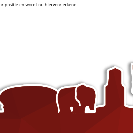
r positie en wordt nu hiervoor erkend.
Content Creatie
Zoekmachineoptimalisatie trainin
Digital Marketing Trends
Google Ads