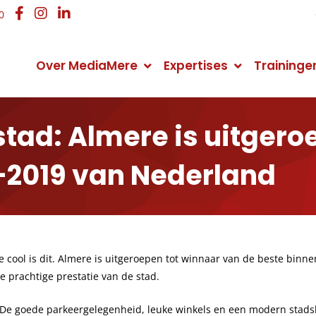
0
Over MediaMere
Expertises
Traininge
Organisatie
Online Marketing
Online Marketing
Contactgegevens
tad: Almere is uitgero
Over het mediabureau
Online Marketing Strategie
Online Marketing training
Neem contact met ons op
-2019 van Nederland
Nieuws
Website Statistieken
WordPress training
Routebeschrijving
Manier van werken
Website Ontwikkeling
Zakelijk bloggen training
Openingstijden
Webshop ontwikkelen
MailChimp training
Veelgestelde vragen
e cool is dit. Almere is uitgeroepen tot winnaar van de beste bin
ze prachtige prestatie van de stad.
Zoekmachine Optimalisatie (SEO)
Google AdWords training
Wat vindt u van onze website?
. De goede parkeergelegenheid, leuke winkels en een modern stads
Zoekmachine Adverteren (SEA)
SEO copywriting training