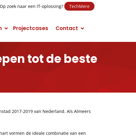
Op zoek naar een IT-oplossing?
TechMere
n
Projectcases
Contact
epen tot de beste
E-mail Marketing
Social Media Marketing (SMM)
Conversie Optimalisatie
Mobile Marketing
nenstad 2017-2019 van Nederland. Als Almeers
Display Advertising
Campagnes
hart vormen de ideale combinatie van een