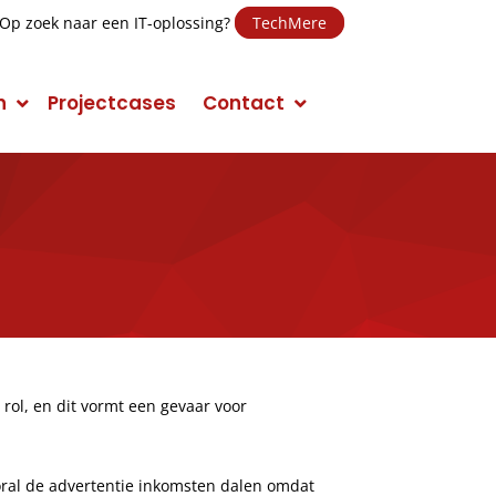
Op zoek naar een IT-oplossing?
TechMere
n
Projectcases
Contact
E-mail Marketing
Social Media Marketing (SMM)
Conversie Optimalisatie
Mobile Marketing
ol, en dit vormt een gevaar voor
Display Advertising
Campagnes
oral de advertentie inkomsten dalen omdat