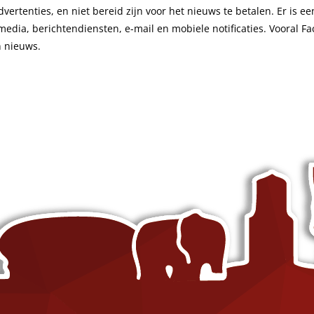
ertenties, en niet bereid zijn voor het nieuws te betalen. Er is e
edia, berichtendiensten, e-mail en mobiele notificaties. Vooral Fa
Content Creatie
Zoekmachineoptimalisatie trainin
n nieuws.
Digital Marketing Trends
Google Ads