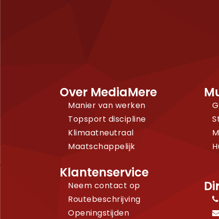
Over MediaMere
Mu
Manier van werken
G
Topsport discipline
S
Klimaatneutraal
M
Maatschappelijk
H
Klantenservice
Di
Neem contact op
Routebeschrijving
Openingstijden