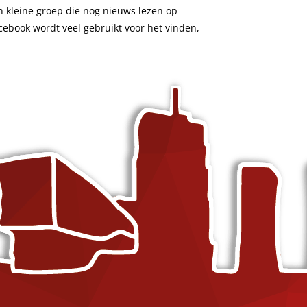
en kleine groep die nog nieuws lezen op
TikTok marketing
cebook wordt veel gebruikt voor het vinden,
g (SEO)