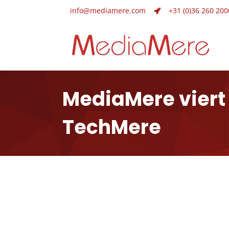
info@mediamere.com
+31 (0)36 260 200
MediaMere viert 
TechMere