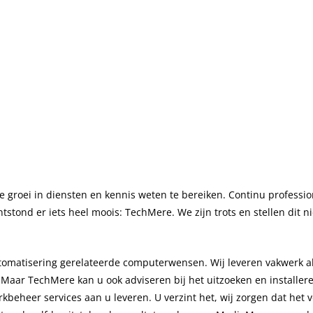
Content Creatie
Zoekmachineoptimalisatie trainin
Digital Marketing Trends
Google Ads
groei in diensten en kennis weten te bereiken. Continu professio
ontstond er iets heel moois: TechMere. We zijn trots en stellen di
utomatisering gerelateerde computerwensen. Wij leveren vakwerk al
 Maar TechMere kan u ook adviseren bij het uitzoeken en installe
kbeheer services aan u leveren. U verzint het, wij zorgen dat het 