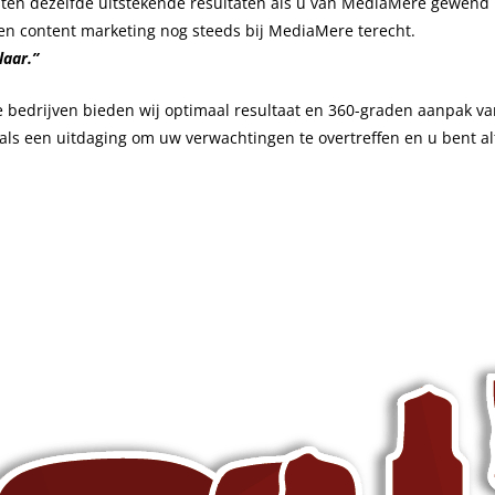
nsten dezelfde uitstekende resultaten als u van MediaMere gewend 
 en content marketing nog steeds bij MediaMere terecht.
laar.”
 bedrijven bieden wij optimaal resultaat en 360-graden aanpak v
als een uitdaging om uw verwachtingen te overtreffen en u bent alt