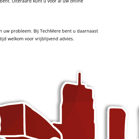
bent. Uiteraard kunt u voor al uw online
an uw probleem. Bij TechMere bent u daarnaast
ijd welkom voor vrijblijvend advies.