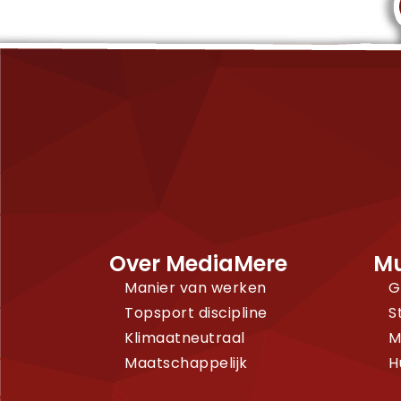
Over MediaMere
Mu
Manier van werken
G
Topsport discipline
S
Klimaatneutraal
M
Maatschappelijk
H