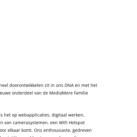
TikTok marketing
g (SEO)
neel doorontwikkelen zit in ons DNA en met het
t nieuwe onderdeel van de MediaMere familie
s het op webapplicaties, digitaal werken,
ren van camerasystemen, een WiFi Hotspot
voor elkaar komt. Ons enthousiaste, gedreven