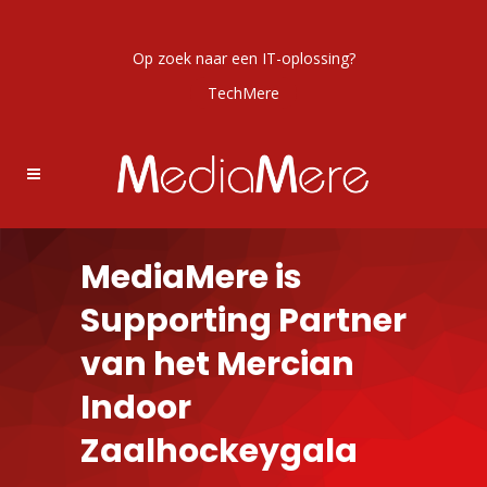
Op zoek naar een IT-oplossing?
TechMere
MediaMere is
Supporting Partner
van het Mercian
Indoor
Zaalhockeygala