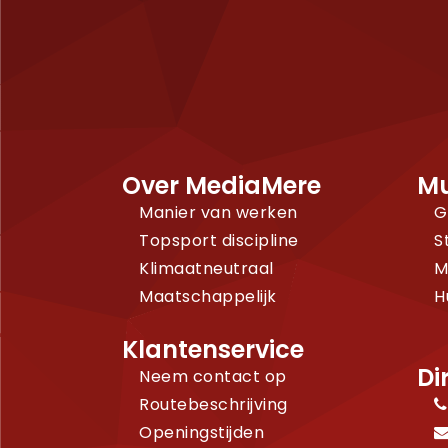
Over MediaMere
Mu
Manier van werken
G
Topsport discipline
S
Klimaatneutraal
M
Maatschappelijk
H
Klantenservice
Di
Neem contact op
Routebeschrijving
Openingstijden