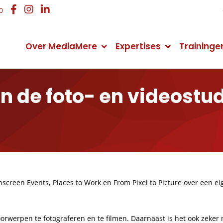
0
Over MediaMere
Expertises
Traininge
Organisatie
Online Marketing
Online Marketing
Contactgegevens
 de foto- en videostudi
Over het mediabureau
Online Marketing Strategie
Online Marketing training
Neem contact met ons op
Nieuws
Website Statistieken
WordPress training
Routebeschrijving
Manier van werken
Website Ontwikkeling
Zakelijk bloggen training
Openingstijden
Webshop ontwikkelen
MailChimp training
Veelgestelde vragen
reen Events, Places to Work en From Pixel to Picture over een eig
Zoekmachine Optimalisatie (SEO)
Google AdWords training
Wat vindt u van onze website?
orwerpen te fotograferen en te filmen. Daarnaast is het ook zeker 
Zoekmachine Adverteren (SEA)
SEO copywriting training