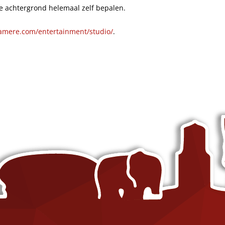
e achtergrond helemaal zelf bepalen.
Content Creatie
Zoekmachineoptimalisatie trainin
amere.com/entertainment/studio/
.
Digital Marketing Trends
Google Ads