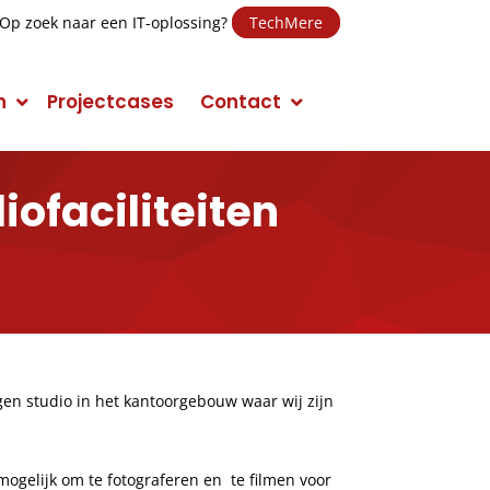
Op zoek naar een IT-oplossing?
TechMere
n
Projectcases
Contact
ofaciliteiten
E-mail Marketing
Social Media Marketing (SMM)
Conversie Optimalisatie
Mobile Marketing
en studio in het kantoorgebouw waar wij zijn
Display Advertising
Campagnes
mogelijk om te fotograferen en te filmen voor