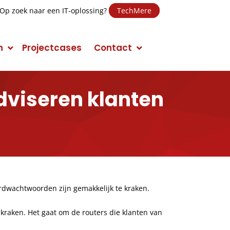
Op zoek naar een IT-oplossing?
TechMere
n
Projectcases
Contact
adviseren klanten
E-mail Marketing
Social Media Marketing (SMM)
Conversie Optimalisatie
Mobile Marketing
rdwachtwoorden zijn gemakkelijk te kraken.
Display Advertising
raken. Het gaat om de routers die klanten van
Campagnes