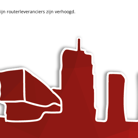
TikTok marketing
jn routerleveranciers zijn verhoogd.
g (SEO)