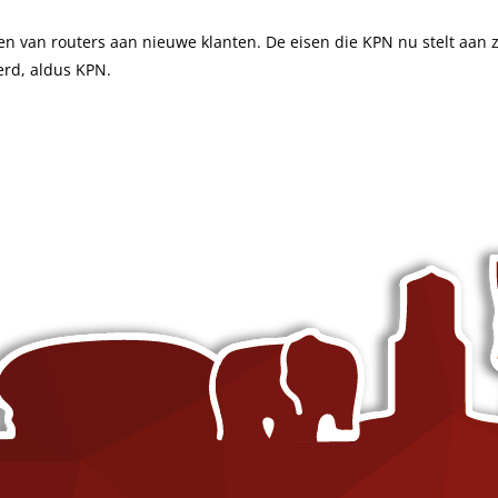
n van routers aan nieuwe klanten. De eisen die KPN nu stelt aan zi
Content Creatie
Zoekmachineoptimalisatie trainin
rd, aldus KPN.
Digital Marketing Trends
Google Ads