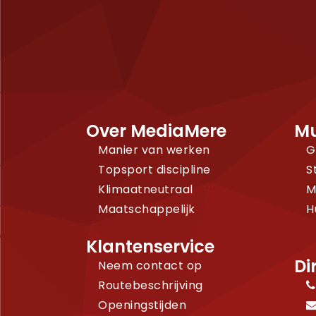
Over MediaMere
Mu
Manier van werken
G
Topsport discipline
S
Klimaatneutraal
M
Maatschappelijk
H
Klantenservice
Di
Neem contact op
Routebeschrijving
Openingstijden