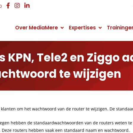
0
Over MediaMere
Expertises
Traininge
Organisatie
Online Marketing
Online Marketing
Contactgegevens
s KPN, Tele2 en Ziggo 
Over het mediabureau
Online Marketing Strategie
Online Marketing training
Neem contact met ons op
achtwoord te wijzigen
Nieuws
Website Statistieken
WordPress training
Routebeschrijving
Manier van werken
Website Ontwikkeling
Zakelijk bloggen training
Openingstijden
Webshop ontwikkelen
MailChimp training
Veelgestelde vragen
n klanten om het wachtwoord van de router te wijzigen. De standaa
Zoekmachine Optimalisatie (SEO)
Google AdWords training
Wat vindt u van onze website?
egen hebben de standaardwachtwoorden van de routers weten te k
t. Deze routers hebben vaak een standaard naam en wachtwoord.
Zoekmachine Adverteren (SEA)
SEO copywriting training