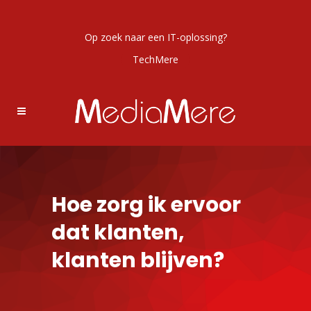
Op zoek naar een IT-oplossing?
TechMere
Hoe zorg ik ervoor
dat klanten,
klanten blijven?