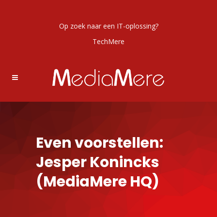
Op zoek naar een IT-oplossing?
TechMere
Even voorstellen:
Jesper Konincks
(MediaMere HQ)