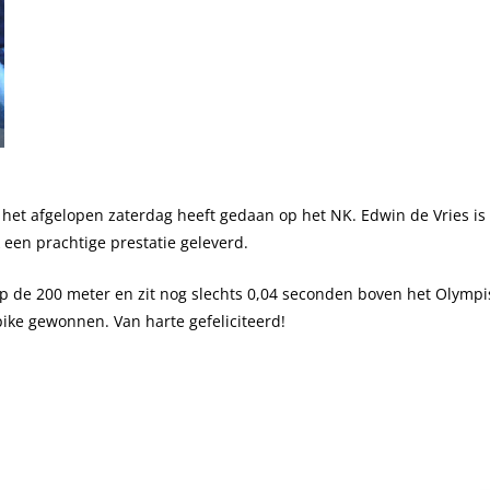
Content Creatie
Zoekmachineoptimalisatie trainin
Digital Marketing Trends
Google Ads
 het afgelopen zaterdag heeft gedaan op het NK. Edwin de Vries i
 een prachtige prestatie geleverd.
op de 200 meter en zit nog slechts 0,04 seconden boven het Olymp
ike gewonnen. Van harte gefeliciteerd!