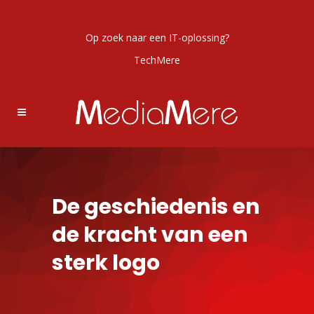
Op zoek naar een IT-oplossing?
TechMere
De geschiedenis en
de kracht van een
sterk logo