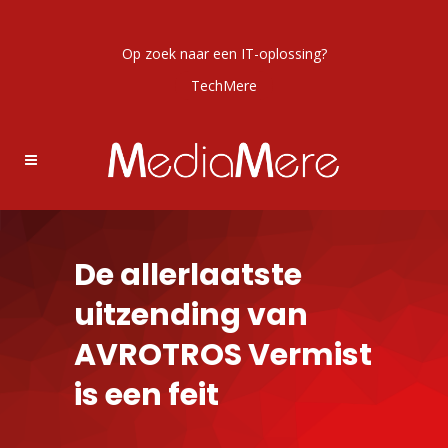
Op zoek naar een IT-oplossing?
TechMere
De allerlaatste
uitzending van
AVROTROS Vermist
is een feit