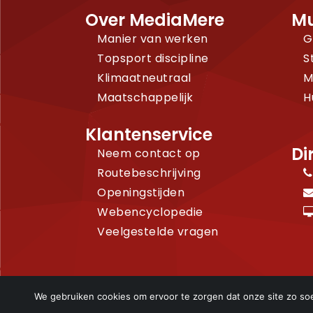
Over MediaMere
Mu
Manier van werken
G
Topsport discipline
S
Klimaatneutraal
M
Maatschappelijk
H
Klantenservice
Di
Neem contact op
Routebeschrijving
Openingstijden
Webencyclopedie
Veelgestelde vragen
We gebruiken cookies om ervoor te zorgen dat onze site zo soep