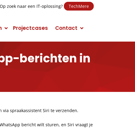
Op zoek naar een IT-oplossing?
TechMere
n
Projectcases
Contact
pp-berichten in
E-mail Marketing
Social Media Marketing (SMM)
Conversie Optimalisatie
Mobile Marketing
via spraakassistent Siri te verzenden.
Display Advertising
hatsApp bericht wilt sturen, en Siri vraagt je
Campagnes