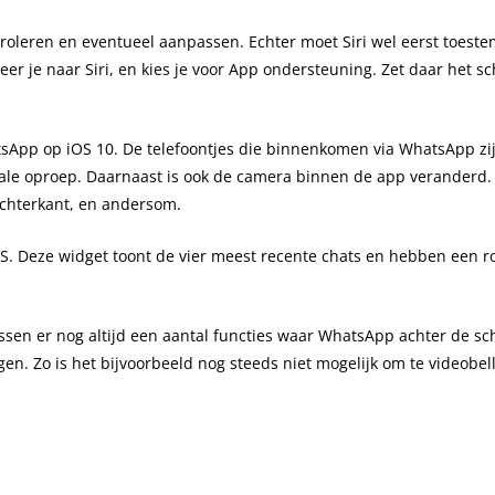
ntroleren en eventueel aanpassen. Echter moet Siri wel eerst toe
Content Creatie
Zoekmachineoptimalisatie trainin
geer je naar Siri, en kies je voor App ondersteuning. Zet daar het 
Digital Marketing Trends
atsApp op iOS 10. De telefoontjes die binnenkomen via WhatsApp z
Google Ads
ale oproep. Daarnaast is ook de camera binnen de app veranderd. D
chterkant, en andersom.
. Deze widget toont de vier meest recente chats en hebben een ro
issen er nog altijd een aantal functies waar WhatsApp achter de 
en. Zo is het bijvoorbeeld nog steeds niet mogelijk om te videobe