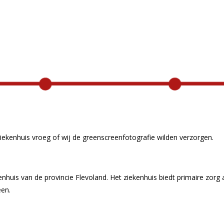
Content Creatie
Zoekmachineoptimalisatie trainin
Digital Marketing Trends
Google Ads
iekenhuis vroeg of wij de greenscreenfotografie wilden verzorgen.
enhuis van de provincie Flevoland. Het ziekenhuis biedt primaire zorg
een.