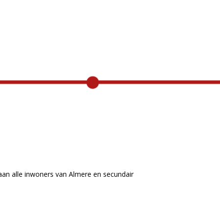
TikTok marketing
g (SEO)
 aan alle inwoners van Almere en secundair