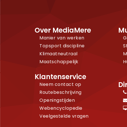
Over MediaMere
Mu
Manier van werken
G
Topsport discipline
S
Klimaatneutraal
M
Maatschappelijk
H
Klantenservice
Di
Neem contact op
Routebeschrijving
Openingstijden
Webencyclopedie
Veelgestelde vragen