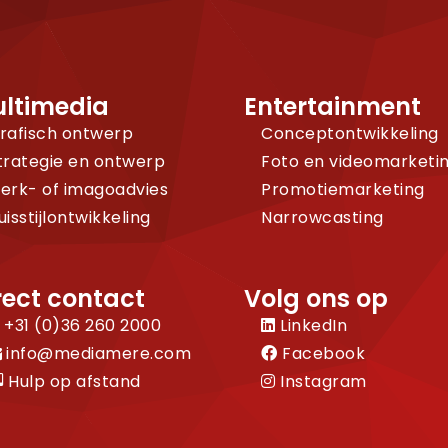
ltimedia
Entertainment
rafisch ontwerp
Conceptontwikkeling
trategie en ontwerp
Foto en videomarketi
erk- of imagoadvies
Promotiemarketing
uisstijlontwikkeling
Narrowcasting
rect contact
Volg ons op
+31 (0)36 260 2000
LinkedIn
info@mediamere.com
Facebook
Hulp op afstand
Instagram