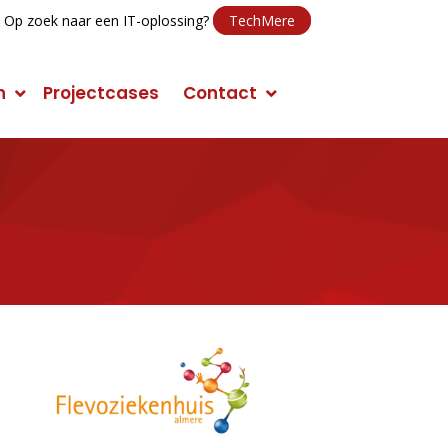
Op zoek naar een IT-oplossing?
TechMere
n
Projectcases
Contact
E-mail Marketing
Social Media Marketing (SMM)
Conversie Optimalisatie
Mobile Marketing
Display Advertising
Campagnes